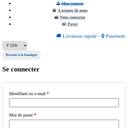
Mon compte
A propos de nous
Nous contacter
Payer
🚚
Livraison
rapide
-
🔒
Paiement
s
Revenir à la boutique
Se connecter
Obligatoire
Identifiant ou e-mail
*
Obligatoire
Mot de passe
*